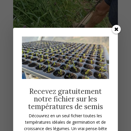
Du côté des récoltes
Récoltez les mâches avant qu’elles ne
grainent. Dès les premières chaleurs, elles
Recevez gratuitement
filent très vite. Vous pouvez en oublier
notre fichier sur les
volontairement quelques pieds et les laisser
températures de semis
monter à graines, pour obtenir des semis
Découvrez en un seul fichier toutes les
spontanés à l’automne prochain.
températures idéales de germination et de
croissance des légumes.
Un vrai pense-bête
Les choux kale, choux Bruxelles, et autres