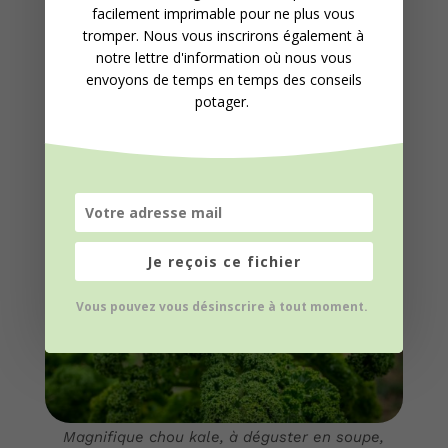
facilement imprimable pour ne plus vous
poireaux donnent en principe à plein en ce
tromper. Nous vous inscrirons également à
moment. Ces cultures sont assez longues et
notre lettre d'information où nous vous
envoyons de temps en temps des conseils
occupent les planches une bonne partie de
potager.
l’année (plantation en milieu d’année
dernière).
Je reçois ce fichier
Vous pouvez vous désinscrire à tout moment.
Magnifique chou kale, à déguster en soupe,