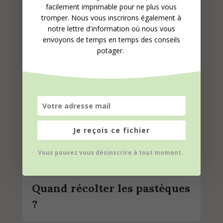
facilement imprimable pour ne plus vous
tromper. Nous vous inscrirons également à
Récolte du maïs doux :
notre lettre d'information où nous vous
suivez le guide !
envoyons de temps en temps des conseils
potager.
Je reçois ce fichier
Vous pouvez vous désinscrire à tout moment.
Quand récolter les pastèques
?