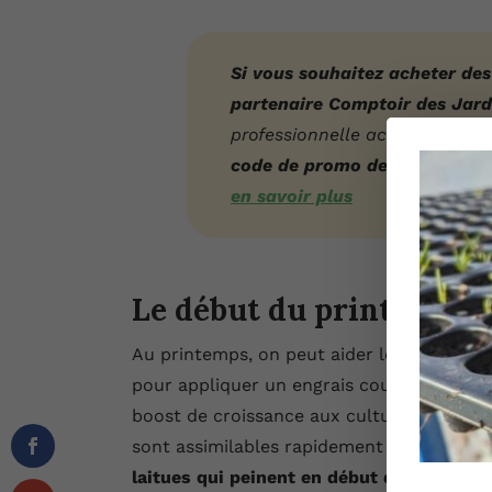
Si vous souhaitez acheter de
partenaire Comptoir des Jard
professionnelle accessible aux 
code de promo de 10%
sur vo
en savoir plus
Le début du printemps :
Au printemps, on peut aider les plantes p
pour appliquer un engrais coup de fouet.
boost de croissance aux cultures de pri
sont assimilables rapidement par les vég
laitues qui peinent en début de saison
, 