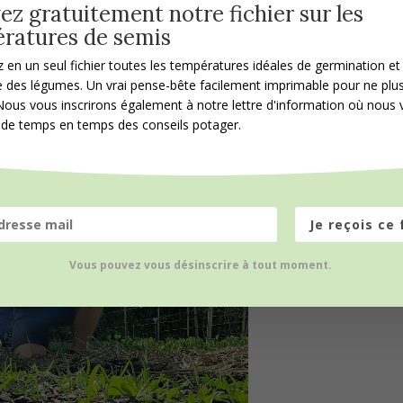
ez gratuitement notre fichier sur les
as encore prêt à nourrir à 100% vos cultures.
ratures de semis
rature, le sol est trop froid : une mini serre
en un seul fichier toutes les températures idéales de germination et
un apport d’engrais !
On vous propose un
e des légumes.
Un vrai pense-bête facilement imprimable pour ne plu
t pour semer au bon moment et éviter ce genre
Nous vous inscrirons également à notre lettre d'information où nous
de temps en temps des conseils potager.
Je reçois ce 
Vous pouvez vous désinscrire à tout moment.