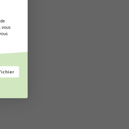
 de
s vous
 vous
fichier