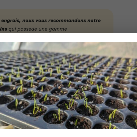
s engrais, nous vous recommandons notre
ins
qui possède une gamme
jardiniers.
Nous vous offrons de plus un
tre première commande.
Cliquez ici pour
 premier coup de fouet !
our leur croissance. C’est donc le moment idéal
 Ce dernier va agir rapidement pour donner un
ntemps.
L’urine
ou le
sang séché
par exemple
étaux.
Si vous cultivez des
épinards
ou des
n’hésitez pas à leur donner un petit coup de