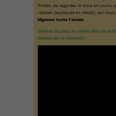
fichier, de regarder le mois en cours, 
réaliser (expliqués en détail), qui vo
légumes toute l’année
.
Cliquez ici pour en savoir plus et pro
valable en ce moment !