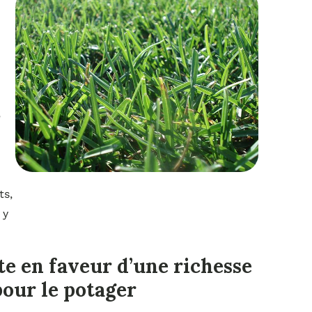
e
ts,
 y
e en faveur d’une richesse
our le potager