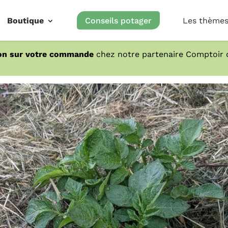
Boutique
Conseils potager
Les thème
on sur votre commande
chez notre partenaire Comptoir d