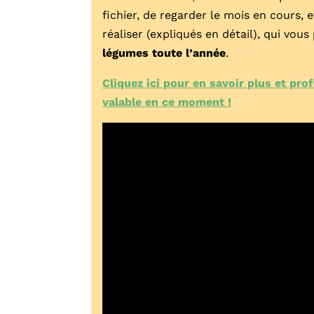
fichier, de regarder le mois en cours, 
réaliser (expliqués en détail), qui vo
légumes toute l’année
.
Cliquez ici pour en savoir plus et pro
valable en ce moment !