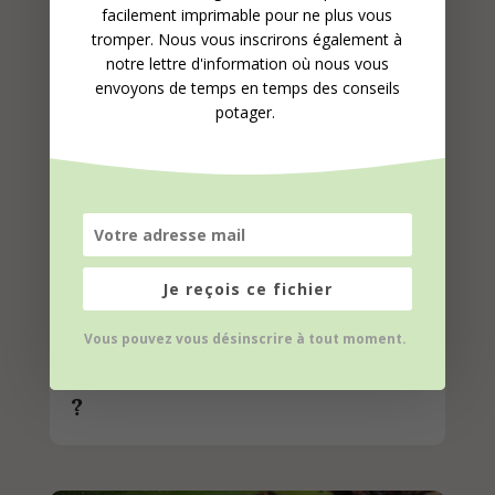
Récolte du maïs doux :
facilement imprimable pour ne plus vous
suivez le guide !
tromper. Nous vous inscrirons également à
notre lettre d'information où nous vous
envoyons de temps en temps des conseils
potager.
Je reçois ce fichier
Vous pouvez vous désinscrire à tout moment.
Quand récolter les pastèques
?