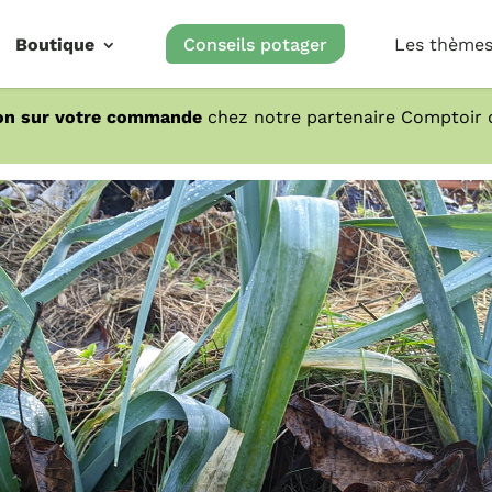
Boutique
Conseils potager
Les thème
on sur votre commande
chez notre partenaire Comptoir d