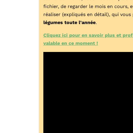
fichier, de regarder le mois en cours, 
réaliser (expliqués en détail), qui vo
légumes toute l’année
.
Cliquez ici pour en savoir plus et pro
valable en ce moment !