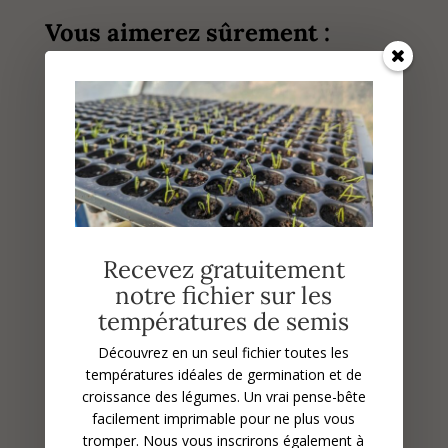
Vous aimerez sûrement :
Recevez gratuitement
notre fichier sur les
Récolte du maïs doux : suivez
températures de semis
le guide !
Découvrez en un seul fichier toutes les
températures idéales de germination et de
croissance des légumes.
Un vrai pense-bête
facilement imprimable pour ne plus vous
tromper. Nous vous inscrirons également à