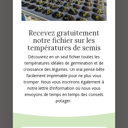
Recevez gratuitement
Mes courgettes
notre fichier sur les
jaunissent/pourrissent.
températures de semis
Pourquoi ?
Découvrez en un seul fichier toutes les
températures idéales de germination et de
croissance des légumes.
Un vrai pense-bête
facilement imprimable pour ne plus vous
tromper. Nous vous inscrirons également à
Envie d’aller plus loin ?
notre lettre d'information où nous vous
envoyons de temps en temps des conseils
Si cela vous intéresse, nous vous
potager.
proposons un peu de lecture
supplémentaire
😀
Vous ne le savez peut-être pas, mais