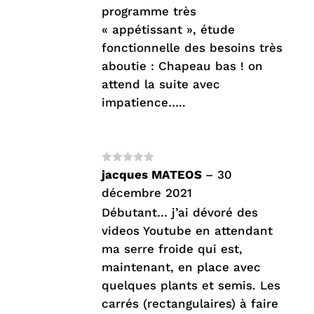
programme très
« appétissant », étude
fonctionnelle des besoins très
aboutie : Chapeau bas ! on
attend la suite avec
impatience…..
Note
4
jacques MATEOS
–
30
sur 5
décembre 2021
Débutant… j’ai dévoré des
videos Youtube en attendant
ma serre froide qui est,
maintenant, en place avec
quelques plants et semis. Les
carrés (rectangulaires) à faire