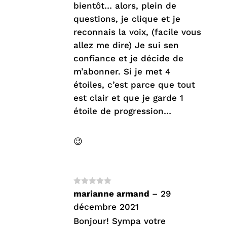
bientôt… alors, plein de
questions, je clique et je
reconnais la voix, (facile vous
allez me dire) Je sui sen
confiance et je décide de
m’abonner. Si je met 4
étoiles, c’est parce que tout
est clair et que je garde 1
étoile de progression…
😉
Note
4
marianne armand
–
29
sur 5
décembre 2021
Bonjour! Sympa votre