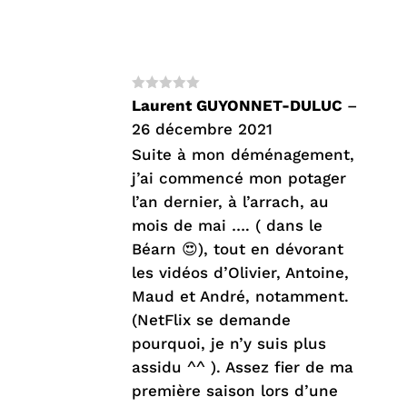
Note
5
sur
Laurent GUYONNET-DULUC
–
5
26 décembre 2021
Suite à mon déménagement,
j’ai commencé mon potager
l’an dernier, à l’arrach, au
mois de mai …. ( dans le
Béarn 😍), tout en dévorant
les vidéos d’Olivier, Antoine,
Maud et André, notamment.
(NetFlix se demande
pourquoi, je n’y suis plus
assidu ^^ ). Assez fier de ma
première saison lors d’une