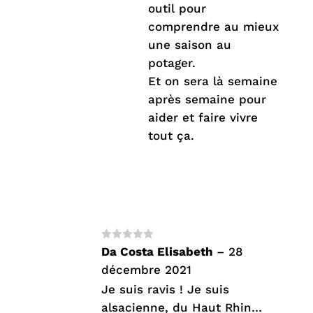
outil pour
comprendre au mieux
une saison au
potager.
Et on sera là semaine
après semaine pour
aider et faire vivre
tout ça.
Note
5
sur
Da Costa Elisabeth
–
28
5
décembre 2021
Je suis ravis ! Je suis
alsacienne, du Haut Rhin…