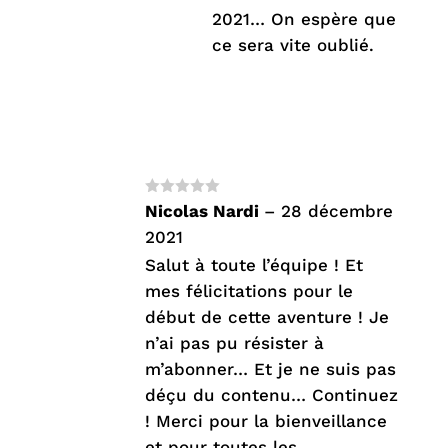
2021… On espère que
ce sera vite oublié.
Note
5
sur
Nicolas Nardi
–
28 décembre
5
2021
Salut à toute l’équipe ! Et
mes félicitations pour le
début de cette aventure ! Je
n’ai pas pu résister à
m’abonner… Et je ne suis pas
déçu du contenu… Continuez
! Merci pour la bienveillance
et pour toutes les