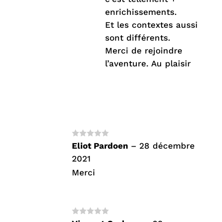
enrichissements.
Et les contextes aussi
sont différents.
Merci de rejoindre
l’aventure. Au plaisir
Note
5
sur
Eliot Pardoen
–
28 décembre
5
2021
Merci
Note
5
sur