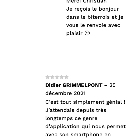
Merci Christian
Je reçois le bonjour
dans le biterrois et je
vous le renvoie avec
plaisir 🙂
Note
5
sur
Didier GRIMMELPONT
–
25
5
décembre 2021
C’est tout simplement génial !
J’attendais depuis très
longtemps ce genre
d’application qui nous permet
avec son smartphone en