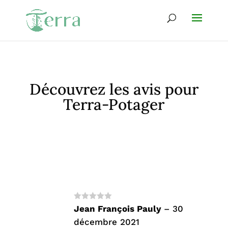
Découvrez les avis pour
Terra-Potager
147 reviews for
Almanach
Terra Potager - livre
numérique - calendrier des
semis multi climats 2024
Note
5
sur
Jean François Pauly
–
30
5
décembre 2021