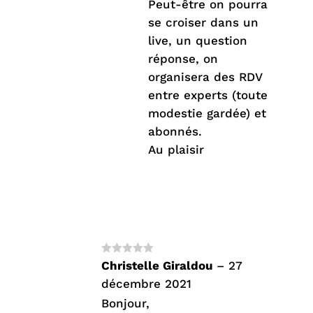
Peut-être on pourra
se croiser dans un
live, un question
réponse, on
organisera des RDV
entre experts (toute
modestie gardée) et
abonnés.
Au plaisir
Note
5
sur
Christelle Giraldou
–
27
5
décembre 2021
Bonjour,