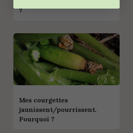
Quand récolter les pastèques
?
Mes courgettes
jaunissent/pourrissent.
Pourquoi ?